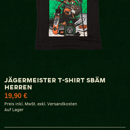
Zum
JÄGERMEISTER T-SHIRT SBÄM
Anfang
HERREN
der
19,90 €
Bildgalerie
springen
Preis inkl. MwSt. exkl. Versandkosten
Auf Lager