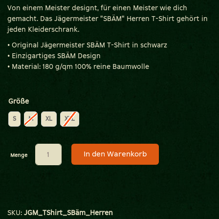
Von einem Meister designt, für einen Meister wie dich
gemacht. Das Jägermeister "SBÄM" Herren T-Shirt gehört in
jeden Kleiderschrank.
• Original Jägermeister SBÄM T-Shirt in schwarz
• Einzigartiges SBÄM Design
• Material: 180 g/qm 100% reine Baumwolle
Größe
S
M
XL
XXL
In den Warenkorb
Menge
SKU:
JGM_TShirt_SBäm_Herren