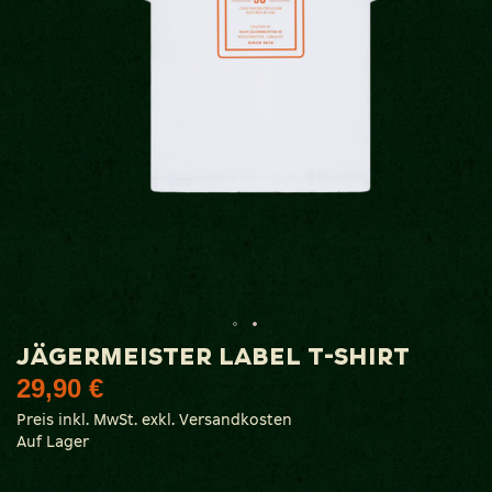
Zum
JÄGERMEISTER LABEL T-SHIRT
Anfang
29,90 €
der
Bildgalerie
Preis inkl. MwSt. exkl. Versandkosten
springen
Auf Lager