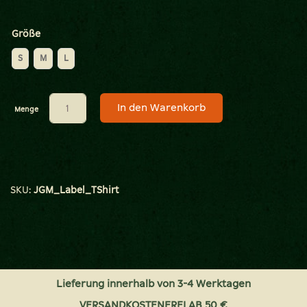
Größe
S
M
L
In den Warenkorb
Menge
SKU:
JGM_Label_TShirt
Lieferung innerhalb von 3-4 Werktagen
VERSANDKOSTENFREI AB 50 €