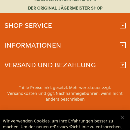
DER ORIGINAL JÄGERMEISTER SHOP
SHOP SERVICE
INFORMATIONEN
VERSAND UND BEZAHLUNG
* Alle Preise inkl. gesetzl. Mehrwertsteuer zzgl.
Versandkosten und ggf. Nachnahmegebühren, wenn nicht
anders beschrieben
Wir verwenden Cookies, um Ihre Erfahrungen besser zu
Sch
machen. Um der neuen e-Privacy-Richtlinie zu entsprechen,