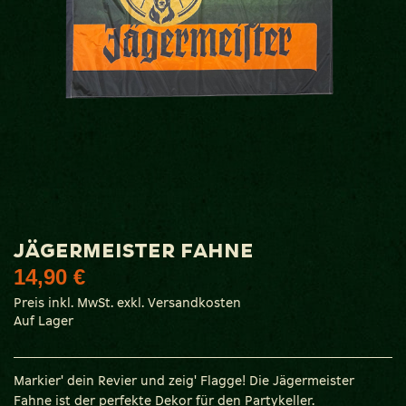
Zum
JÄGERMEISTER FAHNE
Anfang
14,90 €
der
Bildgalerie
Preis inkl. MwSt. exkl. Versandkosten
springen
Auf Lager
Markier' dein Revier und zeig' Flagge! Die Jägermeister
Fahne ist der perfekte Dekor für den Partykeller.