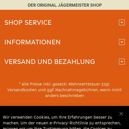
DER ORIGINAL JÄGERMEISTER SHOP
SHOP SERVICE
INFORMATIONEN
VERSAND UND BEZAHLUNG
* Alle Preise inkl. gesetzl. Mehrwertsteuer zzgl.
Versandkosten und ggf. Nachnahmegebühren, wenn nicht
anders beschrieben
Wir verwenden Cookies, um Ihre Erfahrungen besser zu
Sch
machen. Um der neuen e-Privacy-Richtlinie zu entsprechen,
müssen wir um Ihre Zustimmung bitten, die Cookies zu