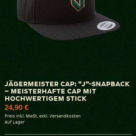
Zum
JÄGERMEISTER CAP: "J"-SNAPBACK
Anfang
– MEISTERHAFTE CAP MIT
der
HOCHWERTIGEM STICK
Bildgalerie
24,90 €
springen
Preis inkl. MwSt. exkl. Versandkosten
Auf Lager