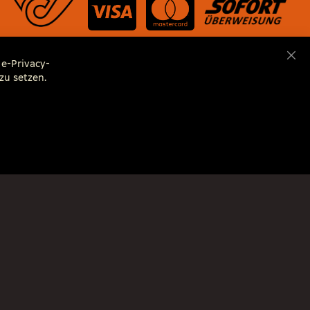
e-Privacy-
Sch
zu setzen.
wenn nicht anders beschrieben