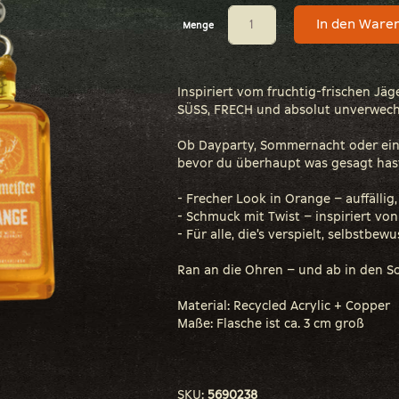
In den Ware
Menge
Inspiriert vom fruchtig-frischen Jäg
SÜSS, FRECH und absolut unverwech
Ob Dayparty, Sommernacht oder einfa
bevor du überhaupt was gesagt has
- Frecher Look in Orange – auffällig
- Schmuck mit Twist – inspiriert vo
- Für alle, die’s verspielt, selbstbe
Ran an die Ohren – und ab in den
Material: Recycled Acrylic + Copper
Maße: Flasche ist ca. 3 cm groß
SKU:
5690238