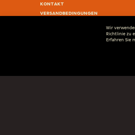
Kontakt
Versandbedingungen
Rücksendung
Wir verwenden
Widerrufsrecht
Richtlinie zu
Erfahren Sie
* Alle Preise inkl. gesetzl.