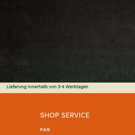
Zum
Anfang
der
Bildgalerie
springen
Lieferung innerhalb von 3-4 Werktagen
SHOP SERVICE
FAQ