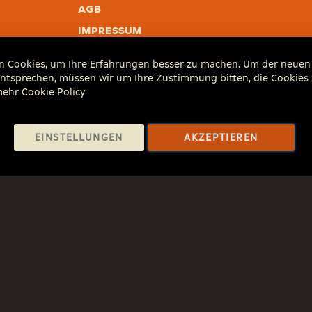
AGB
Impressum
Altgeräte & Batterien
 Cookies, um Ihre Erfahrungen besser zu machen. Um der neuen 
verantwortungsvoll.at
 entsprechen, müssen wir um Ihre Zustimmung bitten, die Cookies 
 mehr
Cookie Policy
EINSTELLUNGEN
AKZEPTIEREN
 Mehrwertsteuer zzgl. Versandkosten und ggf. Nachnahmegebühren, 