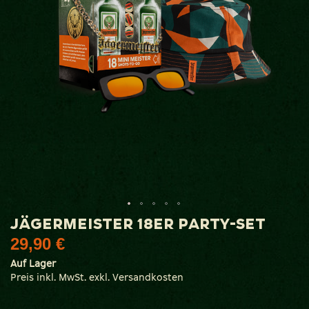
Zum
JÄGERMEISTER 18ER PARTY-SET
Anfang
29,90 €
der
Bildgalerie
Auf Lager
springen
Preis inkl. MwSt. exkl. Versandkosten