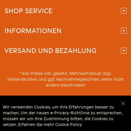
SHOP SERVICE
INFORMATIONEN
VERSAND UND BEZAHLUNG
* Alle Preise inkl. gesetzl. Mehrwertsteuer zzgl.
Versandkosten und ggf. Nachnahmegebühren, wenn nicht
anders beschrieben
Wir verwenden Cookies, um Ihre Erfahrungen besser zu
Sch
machen. Um der neuen e-Privacy-Richtlinie zu entsprechen,
müssen wir um Ihre Zustimmung bitten, die Cookies zu
setzen. Erfahren Sie mehr
Cookie Policy